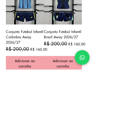
Conjunto Futebol Infantil
Conjunto Futebol Infantil
Colômbia Away
Brasil Away 2026/27
2026/27
Preço normal
Preço promocional
R$ 200,00
R$ 160,00
Preço normal
Preço promocional
R$ 200,00
R$ 160,00
Adicionar ao
Adicionar ao
carrinho
carrinho
Conjunto Futebol Infantil
Conjunto Futebol Infantil
Argentina Home
Uruguai Away 2026/27
2026/27
Preço normal
Preço promocional
R$ 200,00
R$ 160,00