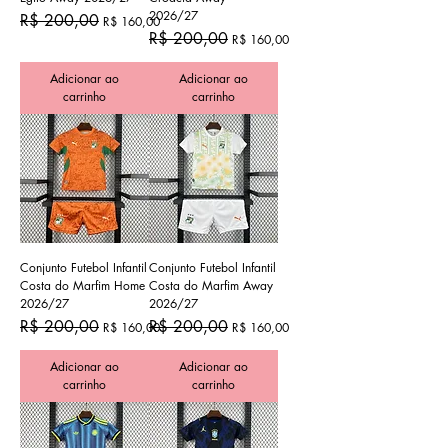
2026/27
Preço normal
Preço promocional
R$ 200,00
R$ 160,00
Preço normal
Preço promocional
R$ 200,00
R$ 160,00
Adicionar ao
Adicionar ao
carrinho
carrinho
Conjunto Futebol Infantil
Conjunto Futebol Infantil
Costa do Marfim Home
Costa do Marfim Away
2026/27
2026/27
Preço normal
Preço promocional
Preço normal
Preço promocional
R$ 200,00
R$ 200,00
R$ 160,00
R$ 160,00
Adicionar ao
Adicionar ao
carrinho
carrinho