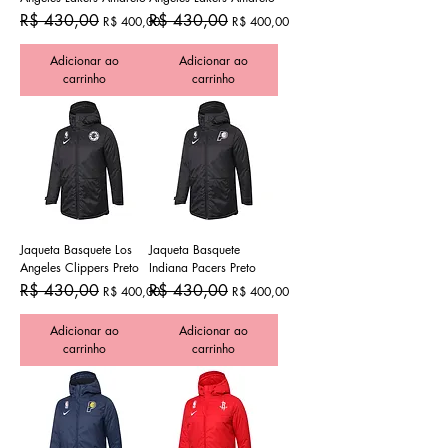
Preço normal
Preço promocional
Preço normal
Preço promocional
R$ 430,00
R$ 430,00
R$ 400,00
R$ 400,00
Adicionar ao
Adicionar ao
carrinho
carrinho
Jaqueta Basquete Los
Jaqueta Basquete
Angeles Clippers Preto
Indiana Pacers Preto
Preço normal
Preço promocional
Preço normal
Preço promocional
R$ 430,00
R$ 430,00
R$ 400,00
R$ 400,00
Adicionar ao
Adicionar ao
carrinho
carrinho