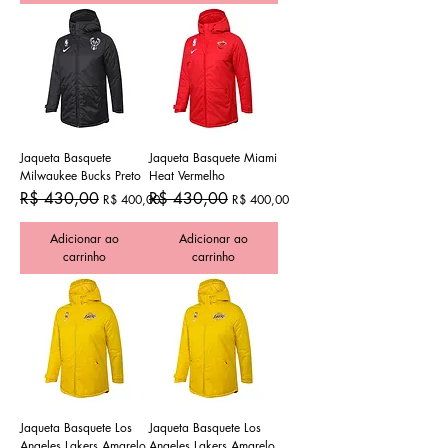
Jaqueta Basquete
Jaqueta Basquete Miami
Milwaukee Bucks Preto
Heat Vermelho
Preço normal
Preço promocional
Preço normal
Preço promocional
R$ 430,00
R$ 430,00
R$ 400,00
R$ 400,00
Adicionar ao
Adicionar ao
carrinho
carrinho
Jaqueta Basquete Los
Jaqueta Basquete Los
Angeles Lakers Amarelo
Angeles Lakers Amarelo