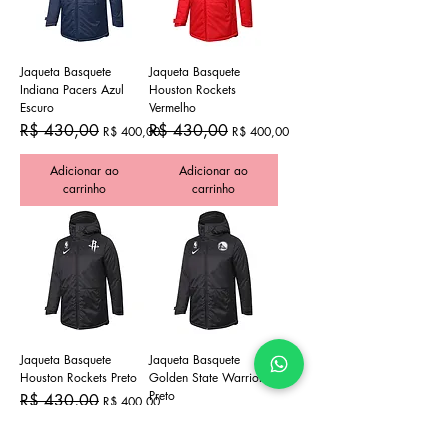
Jaqueta Basquete
Jaqueta Basquete
Indiana Pacers Azul
Houston Rockets
Escuro
Vermelho
Preço normal
Preço promocional
Preço normal
Preço promocional
R$ 430,00
R$ 430,00
R$ 400,00
R$ 400,00
Adicionar ao
Adicionar ao
carrinho
carrinho
Jaqueta Basquete
Jaqueta Basquete
Houston Rockets Preto
Golden State Warriors
Preto
Preço normal
Preço promocional
R$ 430,00
R$ 400,00
Preço normal
Preço promocional
R$ 430,00
R$ 400,00