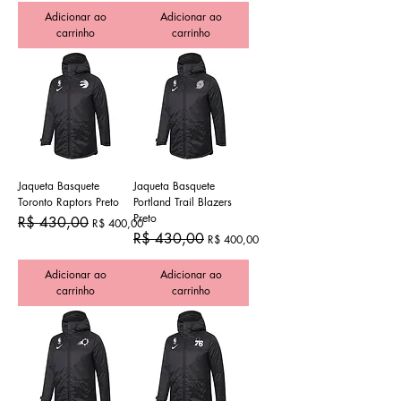
Adicionar ao
Adicionar ao
carrinho
carrinho
Jaqueta Basquete
Jaqueta Basquete
Toronto Raptors Preto
Portland Trail Blazers
Preto
Preço normal
Preço promocional
R$ 430,00
R$ 400,00
Preço normal
Preço promocional
R$ 430,00
R$ 400,00
Adicionar ao
Adicionar ao
carrinho
carrinho