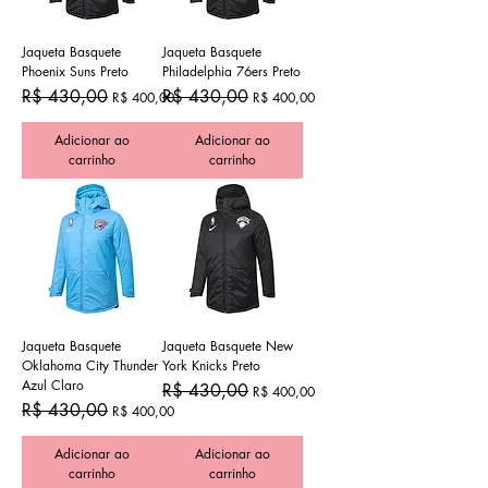
Jaqueta Basquete
Jaqueta Basquete
Phoenix Suns Preto
Philadelphia 76ers Preto
Preço normal
Preço promocional
Preço normal
Preço promocional
R$ 430,00
R$ 430,00
R$ 400,00
R$ 400,00
Adicionar ao
Adicionar ao
carrinho
carrinho
Jaqueta Basquete
Jaqueta Basquete New
Oklahoma City Thunder
York Knicks Preto
Azul Claro
Preço normal
Preço promocional
R$ 430,00
R$ 400,00
Preço normal
Preço promocional
R$ 430,00
R$ 400,00
Adicionar ao
Adicionar ao
carrinho
carrinho