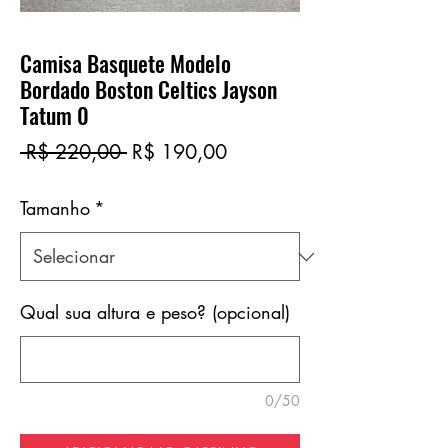
Camisa Basquete Modelo
Bordado Boston Celtics Jayson
Tatum 0
Preço
Preço
 R$ 220,00 
R$ 190,00
normal
promocional
Tamanho
*
Qual sua altura e peso? (opcional)
0/50