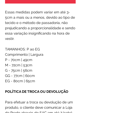
Essas medidas podem variar em até 3-
5cm a mais ou a menos, devido ao tipo de
tecido e o método de passadoria, não
prejudicando a proporcionalidade e sendo
essa variação insignificando na hora de
vestir.
TAMANHOS: P ao EG
Comprimento | Largura
P - 70cm | 49cm
M - 72cm | 53cm
G - 75cm | 56cm
GG - 77cm | 60cm
EG - 80cm | 65cm
POLÍTICA DE TROCA OU DEVOLUÇÃO
Para efetuar a troca ou devolução de um
produto, o cliente deve comunicar a Loja
do Prado através do
SAC
em até 7 (sete)