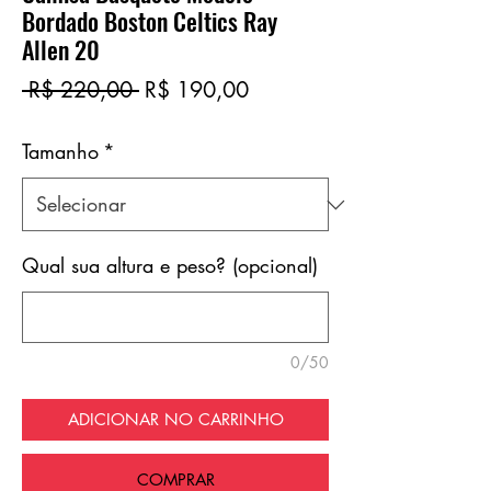
Bordado Boston Celtics Ray
Allen 20
Preço
Preço
 R$ 220,00 
R$ 190,00
normal
promocional
Tamanho
*
Qual sua altura e peso? (opcional)
0/50
ADICIONAR NO CARRINHO
COMPRAR