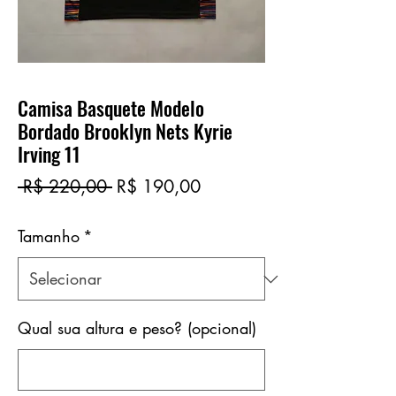
Camisa Basquete Modelo
Bordado Brooklyn Nets Kyrie
Irving 11
Preço
Preço
 R$ 220,00 
R$ 190,00
normal
promocional
Tamanho
*
Qual sua altura e peso? (opcional)