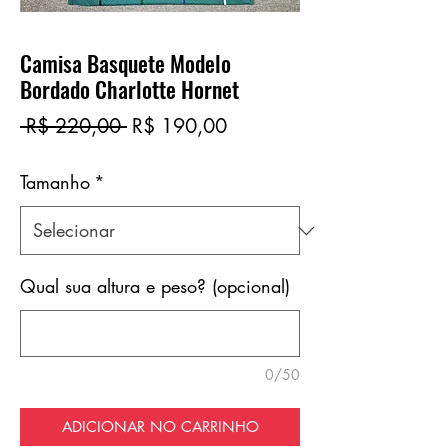
Camisa Basquete Modelo
Bordado Charlotte Hornet
Preço
Preço
 R$ 220,00 
R$ 190,00
normal
promocional
Tamanho
*
Qual sua altura e peso? (opcional)
0/50
ADICIONAR NO CARRINHO