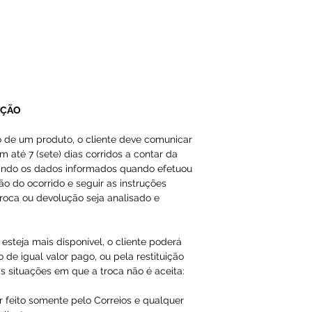
Email ou Whatsap
cliente, no prazo
Qualquer tipo da
é de total respon
UÇÃO
A Loja do Prado,
responsabilidade
o de um produto, o cliente deve comunicar
dados inválidos/f
m até 7 (sete) dias corridos a contar da
impossibilitando
ando os dados informados quando efetuou
ção do ocorrido e seguir as instruções
roca ou devolução seja analisado e
Os produtos da 
importados como
esteja mais disponível, o cliente poderá
em nossas págin
 de igual valor pago, ou pela restituição
s situações em que a troca não é aceita:
r feito somente pelo Correios e qualquer