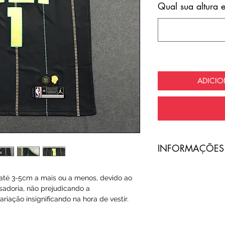
Qual sua altura 
ADICI
​INFORMAÇÕES
A entrega do pro
té 3-5cm a mais ou a menos, devido ao
com frete totalme
sadoria, não prejudicando a
riação insignificando na hora de vestir.
O código de ras