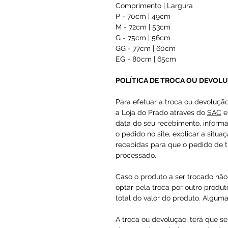
Comprimento | Largura
P - 70cm | 49cm
M - 72cm | 53cm
G - 75cm | 56cm
GG - 77cm | 60cm
EG - 80cm | 65cm
POLÍTICA DE TROCA OU DEVOL
Para efetuar a troca ou devoluçã
a Loja do Prado através do
SAC
e
data do seu recebimento, inform
o pedido no site, explicar a situa
recebidas para que o pedido de t
processado.
Caso o produto a ser trocado não 
optar pela troca por outro produto
total do valor do produto. Alguma
A troca ou devolução, terá que se