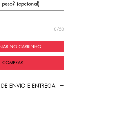
e peso? (opcional)
0/50
ONAR NO CARRINHO
COMPRAR
 DE ENVIO E ENTREGA
duto é feita pelo Correios
nte grátis!
treamento será enviado por