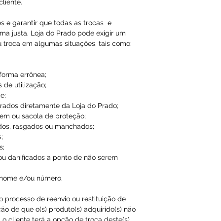
liente.
es e garantir que todas as trocas e
ma justa, Loja do Prado pode exigir um
u troca em algumas situações, tais como:
 forma errônea;
 de utilização;
e;
ados diretamente da Loja do Prado;
em ou sacola de proteção;
dos, rasgados ou manchados;
;
s;
ou danificados a ponto de não serem
 nome e/ou número.
ao processo de reenvio ou restituição de
ão de que o(s) produto(s) adquirido(s) não
o cliente terá a opção de troca deste(s)