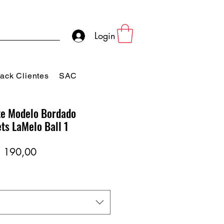
Login
ack Clientes
SAC
e Modelo Bordado
ts LaMelo Ball 1
eço
Preço
 190,00
rmal
promocional