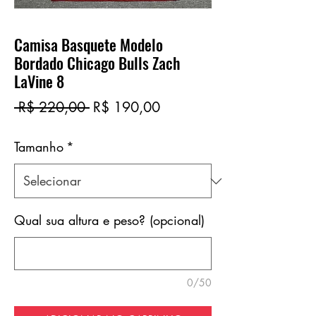
Camisa Basquete Modelo
Bordado Chicago Bulls Zach
LaVine 8
Preço
Preço
 R$ 220,00 
R$ 190,00
normal
promocional
Tamanho
*
Qual sua altura e peso? (opcional)
0/50