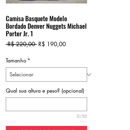
Camisa Basquete Modelo
Bordado Denver Nuggets Michael
Porter Jr. 1
Preço
Preço
 R$ 220,00 
R$ 190,00
normal
promocional
Tamanho
*
Qual sua altura e peso? (opcional)
0/50