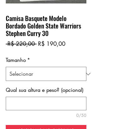
Camisa Basquete Modelo
Bordado Golden State Warriors
Stephen Curry 30
Preço
Preço
 R$ 220,00 
R$ 190,00
normal
promocional
Tamanho
*
Qual sua altura e peso? (opcional)
0/50