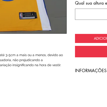
Qual sua altura 
ADICI
té 3-5cm a mais ou a menos, devido ao
sadoria, não prejudicando a
riação insignificando na hora de vestir.
​INFORMAÇÕES
A entrega do pro
com frete totalme
O código de ras