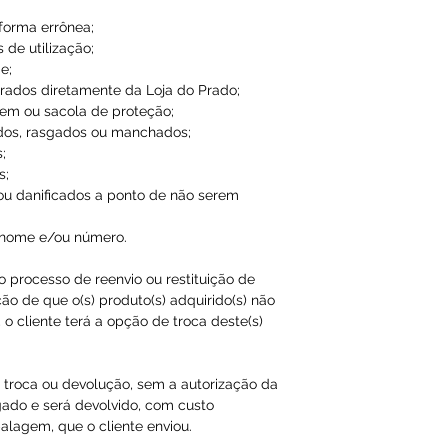
 forma errônea;
 de utilização;
e;
ados diretamente da Loja do Prado;
em ou sacola de proteção;
dos, rasgados ou manchados;
;
s;
ou danificados a ponto de não serem
 nome e/ou número.
ao processo de reenvio ou restituição de
ão de que o(s) produto(s) adquirido(s) não
o cliente terá a opção de troca deste(s)
a troca ou devolução, sem a autorização da
gado e será devolvido, com custo
agem, que o cliente enviou.​