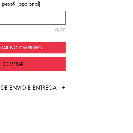
e peso? (opcional)
0/50
ONAR NO CARRINHO
COMPRAR
 DE ENVIO E ENTREGA
duto é feita pelo Correios
nte grátis!
treamento será enviado por