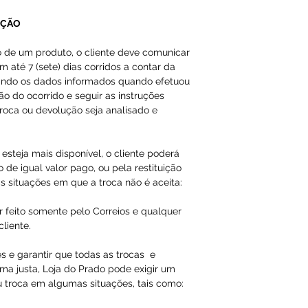
Email ou Whatsap
cliente, no prazo
UÇÃO
o de um produto, o cliente deve comunicar
Qualquer tipo da
m até 7 (sete) dias corridos a contar da
é de total respon
ando os dados informados quando efetuou
ção do ocorrido e seguir as instruções
A Loja do Prado,
roca ou devolução seja analisado e
responsabilidade
dados inválidos/f
esteja mais disponível, o cliente poderá
impossibilitando
 de igual valor pago, ou pela restituição
s situações em que a troca não é aceita:
Os produtos da 
r feito somente pelo Correios e qualquer
importados como
liente.
em nossas págin
es e garantir que todas as trocas e
ma justa, Loja do Prado pode exigir um
u troca em algumas situações, tais como: