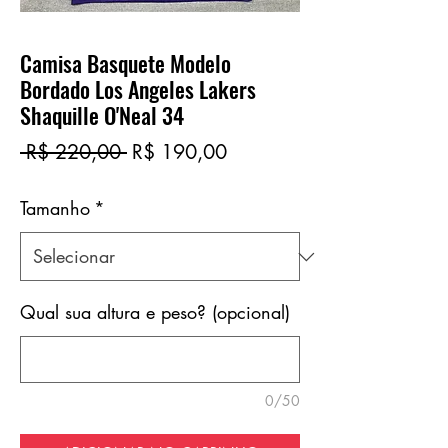
Camisa Basquete Modelo
Bordado Los Angeles Lakers
Shaquille O'Neal 34
Preço
Preço
 R$ 220,00 
R$ 190,00
normal
promocional
Tamanho
*
Qual sua altura e peso? (opcional)
0/50