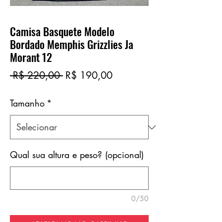
Camisa Basquete Modelo
Bordado Memphis Grizzlies Ja
Morant 12
Preço
Preço
 R$ 220,00 
R$ 190,00
normal
promocional
Tamanho
*
Qual sua altura e peso? (opcional)
0/50