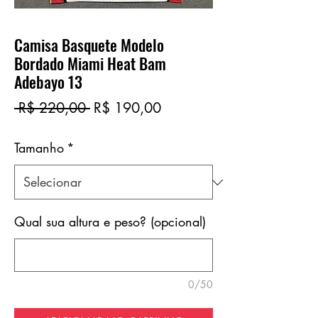
Camisa Basquete Modelo
Bordado Miami Heat Bam
Adebayo 13
Preço
Preço
 R$ 220,00 
R$ 190,00
normal
promocional
Tamanho
*
Qual sua altura e peso? (opcional)
0/50