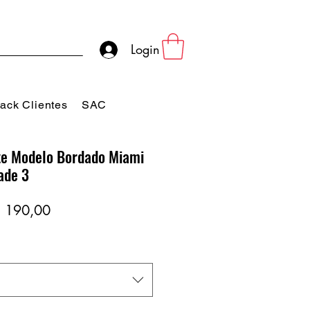
Login
ack Clientes
SAC
e Modelo Bordado Miami
ade 3
eço
Preço
 190,00
rmal
promocional