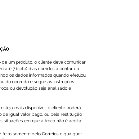
Email ou Whatsap
cliente, no prazo
Qualquer tipo da
é de total respon
UÇÃO
A Loja do Prado,
responsabilidade
o de um produto, o cliente deve comunicar
dados inválidos/f
m até 7 (sete) dias corridos a contar da
impossibilitando
ando os dados informados quando efetuou
ção do ocorrido e seguir as instruções
roca ou devolução seja analisado e
Os produtos da 
importados como
esteja mais disponível, o cliente poderá
em nossas págin
 de igual valor pago, ou pela restituição
s situações em que a troca não é aceita:
r feito somente pelo Correios e qualquer