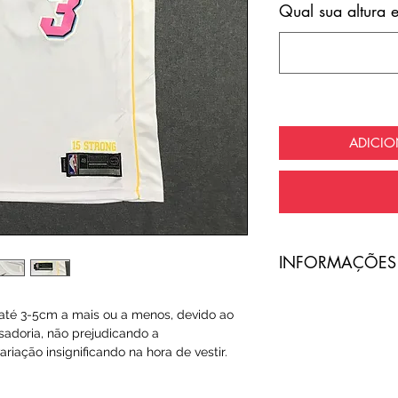
Qual sua altura 
ADICI
​INFORMAÇÕES
A entrega do pro
té 3-5cm a mais ou a menos, devido ao
com frete totalme
sadoria, não prejudicando a
riação insignificando na hora de vestir.
O código de ras