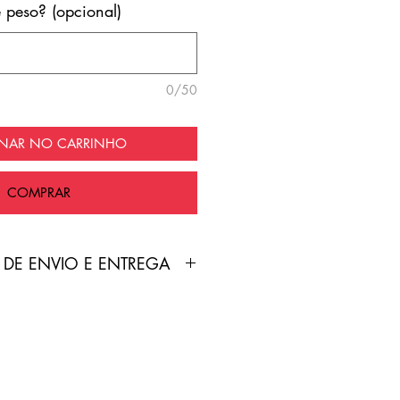
e peso? (opcional)
0/50
ONAR NO CARRINHO
COMPRAR
 DE ENVIO E ENTREGA
duto é feita pelo Correios
nte grátis!
treamento será enviado por