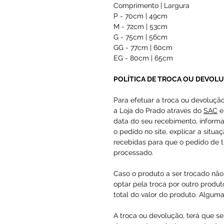
Comprimento | Largura
P - 70cm | 49cm
M - 72cm | 53cm
G - 75cm | 56cm
GG - 77cm | 60cm
EG - 80cm | 65cm
POLÍTICA DE TROCA OU DEVOL
Para efetuar a troca ou devoluçã
a Loja do Prado através do
SAC
e
data do seu recebimento, inform
o pedido no site, explicar a situa
recebidas para que o pedido de t
processado.
Caso o produto a ser trocado não 
optar pela troca por outro produto
total do valor do produto. Alguma
A troca ou devolução, terá que se