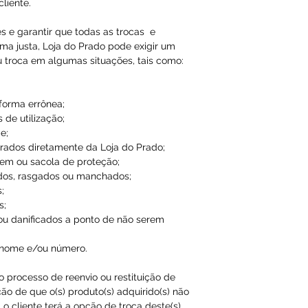
liente.
es e garantir que todas as trocas e
ma justa, Loja do Prado pode exigir um
u troca em algumas situações, tais como:
 forma errônea;
 de utilização;
e;
ados diretamente da Loja do Prado;
em ou sacola de proteção;
dos, rasgados ou manchados;
;
s;
ou danificados a ponto de não serem
 nome e/ou número.
ao processo de reenvio ou restituição de
ão de que o(s) produto(s) adquirido(s) não
o cliente terá a opção de troca deste(s)