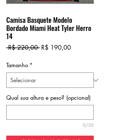
Camisa Basquete Modelo
Bordado Miami Heat Tyler Herro
14
Preço
Preço
 R$ 220,00 
R$ 190,00
normal
promocional
Tamanho
*
Qual sua altura e peso? (opcional)
0/50