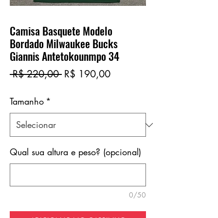
Camisa Basquete Modelo
Bordado Milwaukee Bucks
Giannis Antetokounmpo 34
Preço
Preço
 R$ 220,00 
R$ 190,00
normal
promocional
Tamanho
*
Qual sua altura e peso? (opcional)
0/50