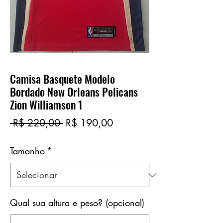
Camisa Basquete Modelo
Bordado New Orleans Pelicans
Zion Williamson 1
Preço
Preço
 R$ 220,00 
R$ 190,00
normal
promocional
Tamanho
*
Qual sua altura e peso? (opcional)