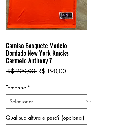
Camisa Basquete Modelo
Bordado New York Knicks
Carmelo Anthony 7
Preço
Preço
 R$ 220,00 
R$ 190,00
normal
promocional
Tamanho
*
Qual sua altura e peso? (opcional)