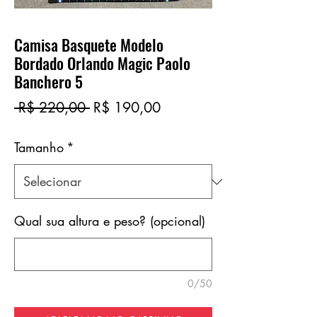
Camisa Basquete Modelo
Bordado Orlando Magic Paolo
Banchero 5
Preço
Preço
 R$ 220,00 
R$ 190,00
normal
promocional
Tamanho
*
Qual sua altura e peso? (opcional)
0/50