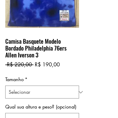
Camisa Basquete Modelo
Bordado Philadelphia 76ers
Allen Iverson 3
Preço
Preço
 R$ 220,00 
R$ 190,00
normal
promocional
Tamanho
*
Qual sua altura e peso? (opcional)