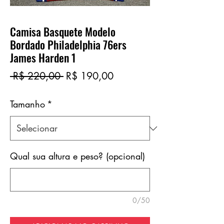
Camisa Basquete Modelo
Bordado Philadelphia 76ers
James Harden 1
Preço
Preço
 R$ 220,00 
R$ 190,00
normal
promocional
Tamanho
*
Qual sua altura e peso? (opcional)
0/50