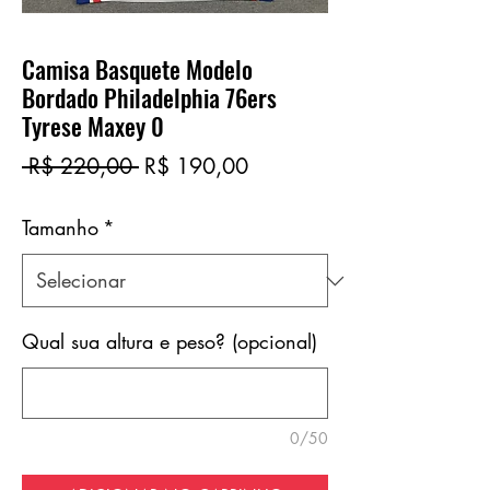
Camisa Basquete Modelo
Bordado Philadelphia 76ers
Tyrese Maxey 0
Preço
Preço
 R$ 220,00 
R$ 190,00
normal
promocional
Tamanho
*
Qual sua altura e peso? (opcional)
0/50