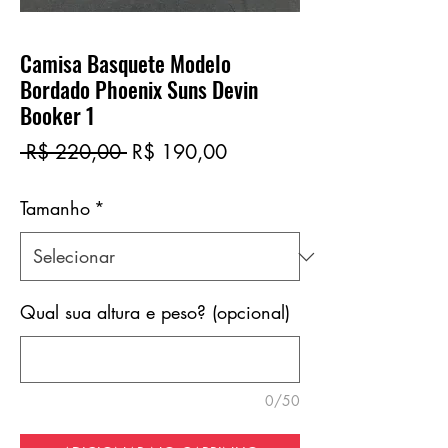
Camisa Basquete Modelo
Bordado Phoenix Suns Devin
Booker 1
Preço
Preço
 R$ 220,00 
R$ 190,00
normal
promocional
Tamanho
*
Qual sua altura e peso? (opcional)
0/50