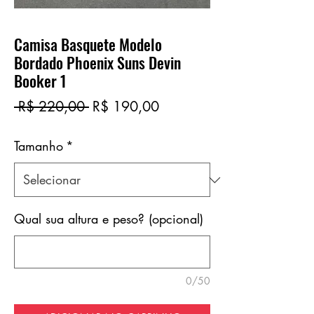
Camisa Basquete Modelo
Bordado Phoenix Suns Devin
Booker 1
Preço
Preço
 R$ 220,00 
R$ 190,00
normal
promocional
Tamanho
*
Qual sua altura e peso? (opcional)
0/50