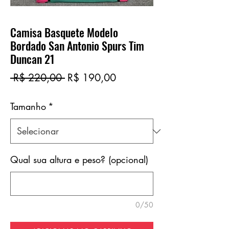
Camisa Basquete Modelo
Bordado San Antonio Spurs Tim
Duncan 21
Preço
Preço
 R$ 220,00 
R$ 190,00
normal
promocional
Tamanho
*
Qual sua altura e peso? (opcional)
0/50