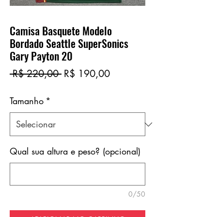
Camisa Basquete Modelo
Bordado Seattle SuperSonics
Gary Payton 20
Preço
Preço
 R$ 220,00 
R$ 190,00
normal
promocional
Tamanho
*
Qual sua altura e peso? (opcional)
0/50