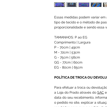
Essas medidas podem variar em a
tipo de tecido e o método de pas
proporcionalidade e sendo essa va
TAMANHOS: P ao EG
Comprimento | Largura
P - 70cm | 49cm
M - 72cm | 53cm
G - 75cm | 56cm
GG - 77cm | 60cm
EG - 80cm | 65cm
POLÍTICA DE TROCA OU DEVOL
Para efetuar a troca ou devoluçã
a Loja do Prado através do
SAC
e
data do seu recebimento, inform
o pedido no site, explicar a situa