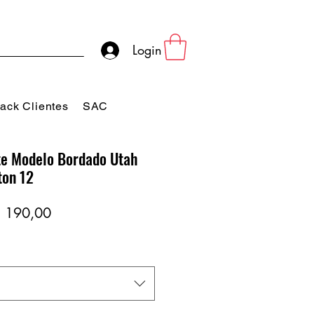
Login
ack Clientes
SAC
e Modelo Bordado Utah
ton 12
eço
Preço
 190,00
rmal
promocional