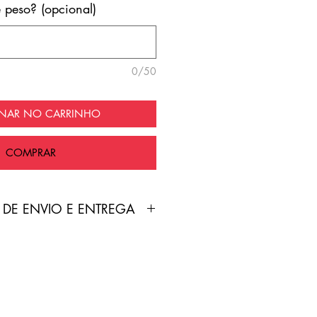
e peso? (opcional)
0/50
ONAR NO CARRINHO
COMPRAR
 DE ENVIO E ENTREGA
duto é feita pelo Correios
nte grátis!
treamento será enviado por