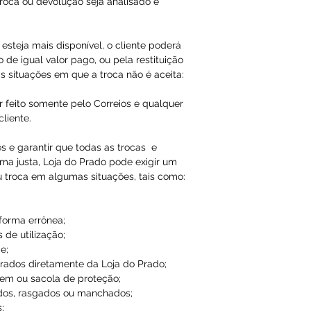
roca ou devolução seja analisado e
esteja mais disponível, o cliente poderá
 de igual valor pago, ou pela restituição
s situações em que a troca não é aceita:
r feito somente pelo Correios e qualquer
liente.
es e garantir que todas as trocas e
ma justa, Loja do Prado pode exigir um
u troca em algumas situações, tais como:
 forma errônea;
 de utilização;
e;
ados diretamente da Loja do Prado;
em ou sacola de proteção;
dos, rasgados ou manchados;
;