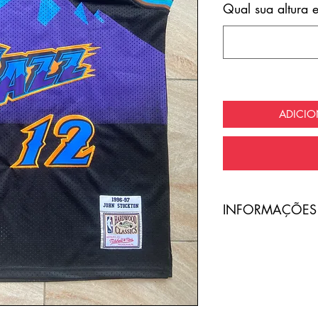
Qual sua altura 
ADICI
​INFORMAÇÕES
A entrega do pro
com frete totalme
O código de ras