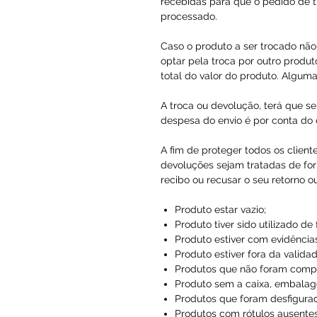
recebidas para que o pedido de t
processado.
Caso o produto a ser trocado não 
optar pela troca por outro produto
total do valor do produto. Alguma
A troca ou devolução, terá que se
despesa do envio é por conta do c
A fim de proteger todos os client
devoluções sejam tratadas de for
recibo ou recusar o seu retorno o
Produto estar vazio;
Produto tiver sido utilizado de
Produto estiver com evidências
Produto estiver fora da validad
Produtos que não foram compr
Produto sem a caixa, embalag
Produtos que foram desfigura
Produtos com rótulos ausentes