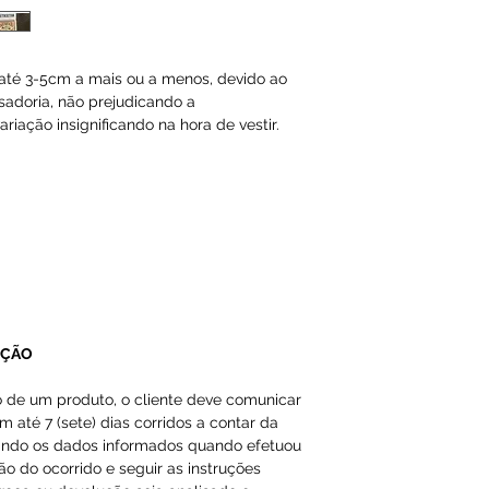
Email ou Whatsap
cliente, no prazo
té 3-5cm a mais ou a menos, devido ao
Qualquer tipo da
sadoria, não prejudicando a
é de total respon
riação insignificando na hora de vestir.
A Loja do Prado,
responsabilidade
dados inválidos/f
impossibilitando
Os produtos da 
importados como
UÇÃO
em nossas págin
o de um produto, o cliente deve comunicar
m até 7 (sete) dias corridos a contar da
ando os dados informados quando efetuou
ção do ocorrido e seguir as instruções