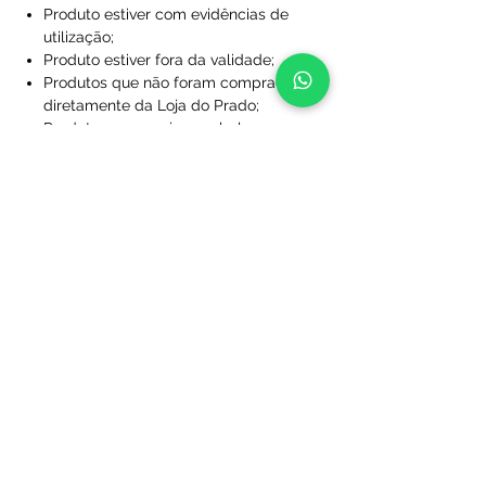
Produto estiver com evidências de
utilização;
Produto estiver fora da validade;
Produtos que não foram comprados
diretamente da Loja do Prado;
Produto sem a caixa, embalagem ou
sacola de proteção;
Produtos que foram desfigurados,
rasgados ou manchados;
Produtos com rótulos ausentes;
Produtos que não foram limpos;
Produtos que foram perdidos ou
danificados a ponto de não serem
utilizáveis;
Produtos personalizados com nome
e/ou número.
Após essa análise se dará início ao
processo de reenvio ou restituição de
valores. Na hipótese de constatação de
que o(s) produto(s) adquirido(s) não se