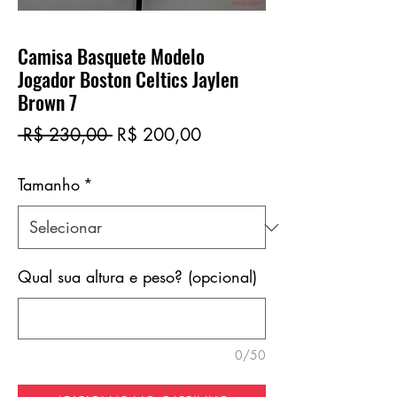
Camisa Basquete Modelo
Jogador Boston Celtics Jaylen
Brown 7
Preço
Preço
 R$ 230,00 
R$ 200,00
normal
promocional
Tamanho
*
Qual sua altura e peso? (opcional)
0/50