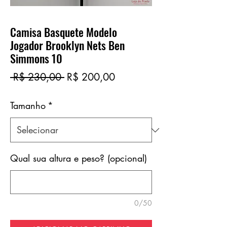
Camisa Basquete Modelo
Jogador Brooklyn Nets Ben
Simmons 10
Preço
Preço
 R$ 230,00 
R$ 200,00
normal
promocional
Tamanho
*
Qual sua altura e peso? (opcional)
0/50