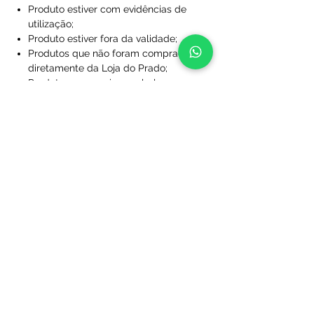
Produto estiver com evidências de
utilização;
Produto estiver fora da validade;
Produtos que não foram comprados
diretamente da Loja do Prado;
Produto sem a caixa, embalagem ou
sacola de proteção;
Produtos que foram desfigurados,
rasgados ou manchados;
Produtos com rótulos ausentes;
Produtos que não foram limpos;
Produtos que foram perdidos ou
danificados a ponto de não serem
utilizáveis;
Produtos personalizados com nome
e/ou número.
Após essa análise se dará início ao
processo de reenvio ou restituição de
valores. Na hipótese de constatação de
que o(s) produto(s) adquirido(s) não se