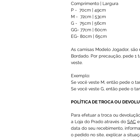
Comprimento | Largura
P - 70cm | 49cm
M - 72cm | 53cm
G - 75cm | 56cm
GG- 77cm | 60cm
EG- 80cm | 65cm
As camisas Modelo Jogador, são 
Bordado. Por precaução, pede 1
veste.
Exemplo:
Se você veste M, então pede o t
Se você veste G, então pede o t
POLÍTICA DE TROCA OU DEVOL
Para efetuar a troca ou devoluçã
a Loja do Prado através do
SAC
e
data do seu recebimento, inform
o pedido no site, explicar a situa