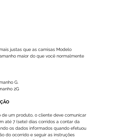
Email ou Whatsap
cliente, no prazo
Qualquer tipo da
é de total respon
mais justas que as camisas Modelo
A Loja do Prado,
 tamanho maior do que você normalmente
responsabilidade
dados inválidos/f
impossibilitando
amanho G.
amanho 2G
Os produtos da 
importados como
UÇÃO
em nossas págin
o de um produto, o cliente deve comunicar
m até 7 (sete) dias corridos a contar da
ando os dados informados quando efetuou
ção do ocorrido e seguir as instruções