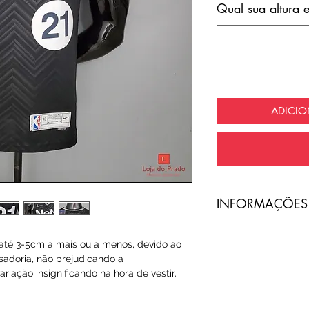
Qual sua altura 
ADICI
​INFORMAÇÕES
A entrega do pro
té 3-5cm a mais ou a menos, devido ao
com frete totalme
sadoria, não prejudicando a
riação insignificando na hora de vestir.
O código de ras