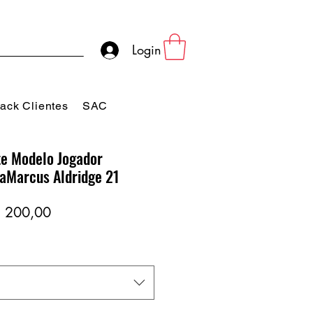
Login
ack Clientes
SAC
e Modelo Jogador
LaMarcus Aldridge 21
eço
Preço
 200,00
rmal
promocional