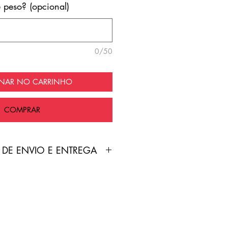
e peso? (opcional)
0/50
ONAR NO CARRINHO
COMPRAR
 DE ENVIO E ENTREGA
duto é feita pelo Correios
nte grátis!
treamento será enviado por