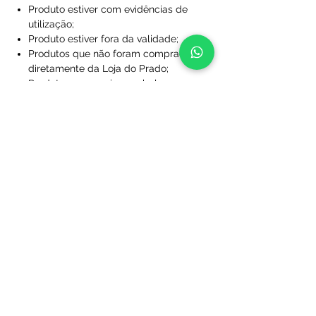
Produto estiver com evidências de
utilização;
Produto estiver fora da validade;
Produtos que não foram comprados
diretamente da Loja do Prado;
Produto sem a caixa, embalagem ou
sacola de proteção;
Produtos que foram desfigurados,
rasgados ou manchados;
Produtos com rótulos ausentes;
Produtos que não foram limpos;
Produtos que foram perdidos ou
danificados a ponto de não serem
utilizáveis;
Produtos personalizados com nome
e/ou número.
Após essa análise se dará início ao
processo de reenvio ou restituição de
valores. Na hipótese de constatação de
que o(s) produto(s) adquirido(s) não se