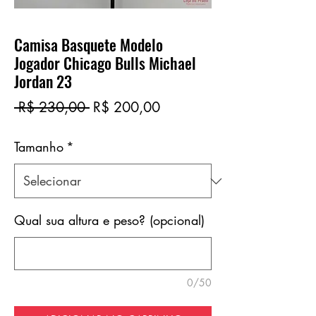
Camisa Basquete Modelo
Jogador Chicago Bulls Michael
Jordan 23
Preço
Preço
 R$ 230,00 
R$ 200,00
normal
promocional
Tamanho
*
Qual sua altura e peso? (opcional)
0/50