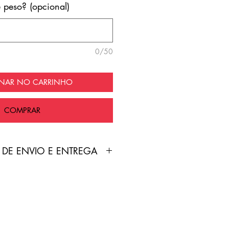
e peso? (opcional)
0/50
ONAR NO CARRINHO
COMPRAR
 DE ENVIO E ENTREGA
duto é feita pelo Correios
nte grátis!
treamento será enviado por