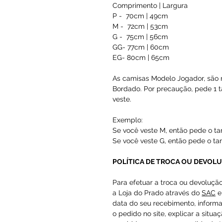
Comprimento | Largura
P - 70cm | 49cm
M - 72cm | 53cm
G - 75cm | 56cm
GG- 77cm | 60cm
EG- 80cm | 65cm
As camisas Modelo Jogador, são 
Bordado. Por precaução, pede 1
veste.
Exemplo:
Se você veste M, então pede o t
Se você veste G, então pede o t
POLÍTICA DE TROCA OU DEVOL
Para efetuar a troca ou devoluçã
a Loja do Prado através do
SAC
e
data do seu recebimento, inform
o pedido no site, explicar a situa