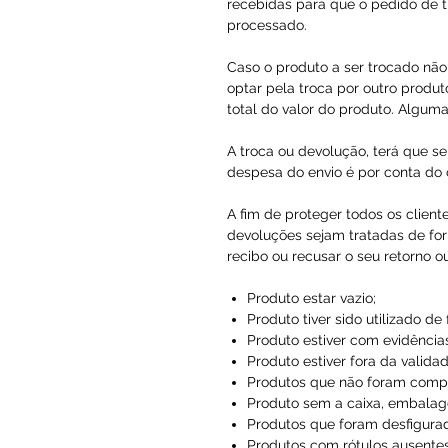
recebidas para que o pedido de t
processado.
Caso o produto a ser trocado não 
optar pela troca por outro produto
total do valor do produto. Alguma
A troca ou devolução, terá que se
despesa do envio é por conta do c
A fim de proteger todos os client
devoluções sejam tratadas de for
recibo ou recusar o seu retorno o
Produto estar vazio;
Produto tiver sido utilizado de
Produto estiver com evidências
Produto estiver fora da validad
Produtos que não foram compr
Produto sem a caixa, embalag
Produtos que foram desfigura
Produtos com rótulos ausentes