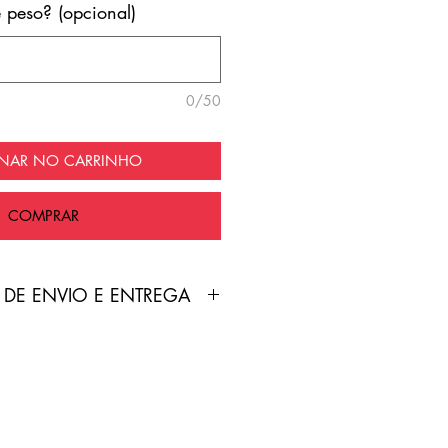
e peso? (opcional)
0/50
ONAR NO CARRINHO
COMPRAR
 DE ENVIO E ENTREGA
duto é feita pelo Correios
nte grátis!
treamento será enviado por