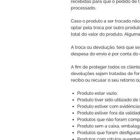
recebidas para que o pedido de t
processado.
Caso o produto a ser trocado não 
optar pela troca por outro produto
total do valor do produto. Alguma
A troca ou devolução, terá que se
despesa do envio é por conta do c
A fim de proteger todos os client
devoluções sejam tratadas de for
recibo ou recusar o seu retorno o
Produto estar vazio;
Produto tiver sido utilizado de
Produto estiver com evidências
Produto estiver fora da validad
Produtos que não foram compr
Produto sem a caixa, embalag
Produtos que foram desfigura
Produtos com rótulos ausentes