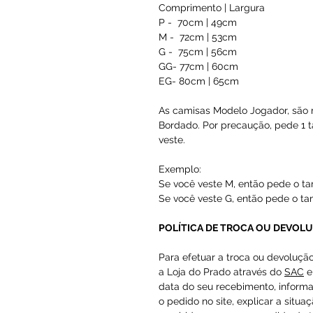
Comprimento | Largura
P - 70cm | 49cm
M - 72cm | 53cm
G - 75cm | 56cm
GG- 77cm | 60cm
EG- 80cm | 65cm
As camisas Modelo Jogador, são 
Bordado. Por precaução, pede 1
veste.
Exemplo:
Se você veste M, então pede o t
Se você veste G, então pede o t
POLÍTICA DE TROCA OU DEVOL
Para efetuar a troca ou devoluçã
a Loja do Prado através do
SAC
e
data do seu recebimento, inform
o pedido no site, explicar a situa