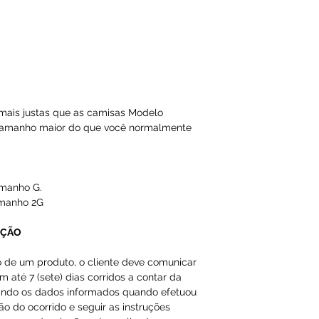
Email ou Whatsap
cliente, no prazo
Qualquer tipo da
é de total respon
mais justas que as camisas Modelo
A Loja do Prado,
 tamanho maior do que você normalmente
responsabilidade
dados inválidos/f
impossibilitando
amanho G.
amanho 2G
Os produtos da 
importados como
UÇÃO
em nossas págin
o de um produto, o cliente deve comunicar
m até 7 (sete) dias corridos a contar da
ando os dados informados quando efetuou
ção do ocorrido e seguir as instruções