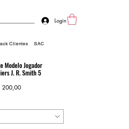
Login
ack Clientes
SAC
e Modelo Jogador
iers J. R. Smith 5
eço
Preço
 200,00
rmal
promocional