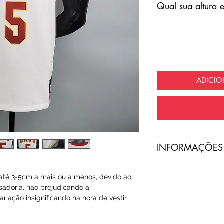
Qual sua altura 
ADICI
​INFORMAÇÕES
A entrega do pro
té 3-5cm a mais ou a menos, devido ao
com frete totalme
sadoria, não prejudicando a
riação insignificando na hora de vestir.
O código de ras