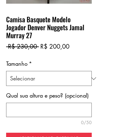
Camisa Basquete Modelo
Jogador Denver Nuggets Jamal
Murray 27
Preço
Preço
 R$ 230,00 
R$ 200,00
normal
promocional
Tamanho
*
Qual sua altura e peso? (opcional)
0/50