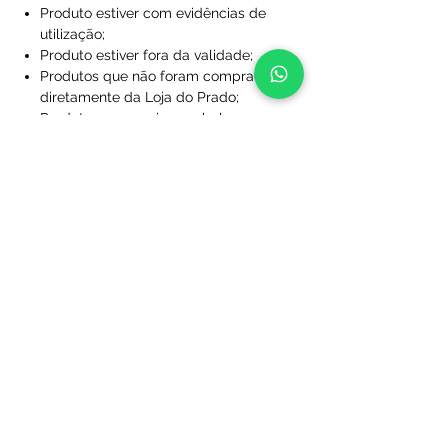
Produto estiver com evidências de
utilização;
Produto estiver fora da validade;
Produtos que não foram comprados
diretamente da Loja do Prado;
Produto sem a caixa, embalagem ou
sacola de proteção;
Produtos que foram desfigurados,
rasgados ou manchados;
Produtos com rótulos ausentes;
Produtos que não foram limpos;
Produtos que foram perdidos ou
danificados a ponto de não serem
utilizáveis;
Produtos personalizados com nome
e/ou número.
Após essa análise se dará início ao
processo de reenvio ou restituição de
valores. Na hipótese de constatação de
que o(s) produto(s) adquirido(s) não se