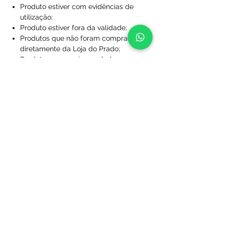
Produto estiver com evidências de
utilização;
Produto estiver fora da validade;
Produtos que não foram comprados
diretamente da Loja do Prado;
Produto sem a caixa, embalagem ou
sacola de proteção;
Produtos que foram desfigurados,
rasgados ou manchados;
Produtos com rótulos ausentes;
Produtos que não foram limpos;
Produtos que foram perdidos ou
danificados a ponto de não serem
utilizáveis;
Produtos personalizados com nome
e/ou número.
Após essa análise se dará início ao
processo de reenvio ou restituição de
valores. Na hipótese de constatação de
que o(s) produto(s) adquirido(s) não se