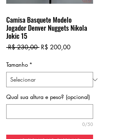
Camisa Basquete Modelo
Jogador Denver Nuggets Nikola
Jokic 15
Preço
Preço
 R$ 230,00 
R$ 200,00
normal
promocional
Tamanho
*
Qual sua altura e peso? (opcional)
0/50