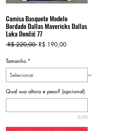
Camisa Basquete Modelo
Bordado Dallas Mavericks Dallas
Luka Dončić 77
Preço
Preço
 R$ 220,00 
R$ 190,00
normal
promocional
Tamanho
*
Qual sua altura e peso? (opcional)
0/50