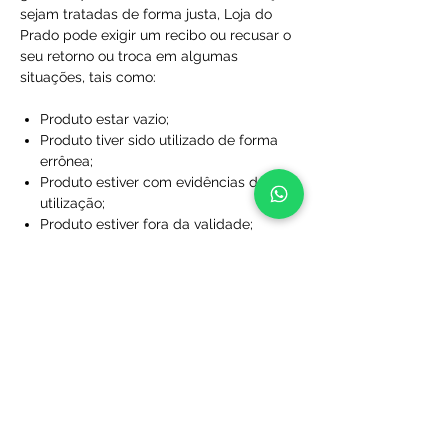
sejam tratadas de forma justa, Loja do
Prado pode exigir um recibo ou recusar o
seu retorno ou troca em algumas
situações, tais como:
Produto estar vazio;
Produto tiver sido utilizado de forma
errônea;
Produto estiver com evidências de
utilização;
Produto estiver fora da validade;
Produtos que não foram comprados
diretamente da Loja do Prado;
Produto sem a caixa, embalagem ou
sacola de proteção;
Produtos que foram desfigurados,
rasgados ou manchados;
Produtos com rótulos ausentes;
Produtos que não foram limpos;
Produtos que foram perdidos ou
danificados a ponto de não serem