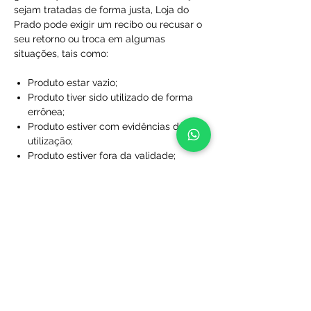
sejam tratadas de forma justa, Loja do
Prado pode exigir um recibo ou recusar o
seu retorno ou troca em algumas
situações, tais como:
Produto estar vazio;
Produto tiver sido utilizado de forma
errônea;
Produto estiver com evidências de
utilização;
Produto estiver fora da validade;
Produtos que não foram comprados
diretamente da Loja do Prado;
Produto sem a caixa, embalagem ou
sacola de proteção;
Produtos que foram desfigurados,
rasgados ou manchados;
Produtos com rótulos ausentes;
Produtos que não foram limpos;
Produtos que foram perdidos ou
danificados a ponto de não serem