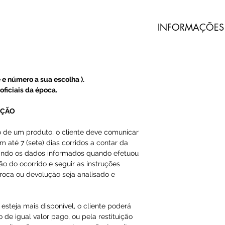
​INFORMAÇÕES
Todos nossos pro
do Prado são imp
terceiros.
 e número a sua escolha ).
A Loja do Prado
oficiais da época.
produto, somente
UÇÃO
A entrega dos pr
o de um produto, o cliente deve comunicar
m até 7 (sete) dias corridos a contar da
do Prado, e sim 
ando os dados informados quando efetuou
ção do ocorrido e seguir as instruções
O código de ras
roca ou devolução seja analisado e
Email ou Whatsap
cliente, em até 1
esteja mais disponível, o cliente poderá
 de igual valor pago, ou pela restituição