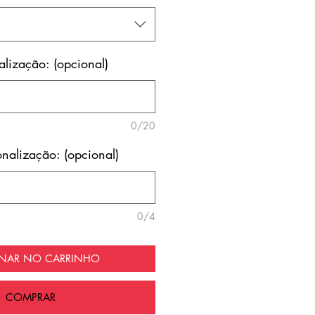
lização: (opcional)
0/20
nalização: (opcional)
0/4
ONAR NO CARRINHO
COMPRAR