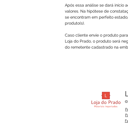
Após essa análise se dará início 
valores. Na hipótese de constataç
se encontram em perfeito estado, 
produto(s).
Caso cliente envie o produto par
Loja do Prado, o produto será ne
do remetente cadastrado na embal
©
P
P
F