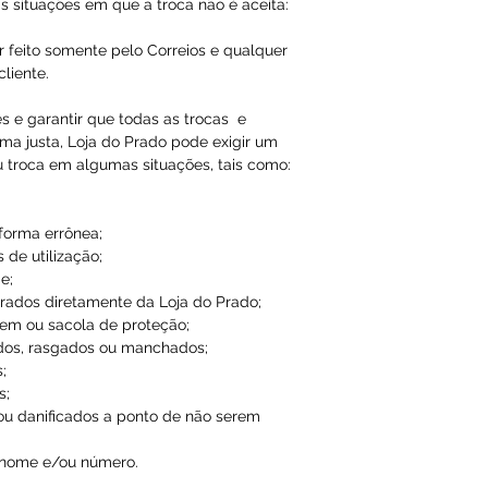
Qualquer tipo da
s situações em que a troca não é aceita:
é de total respon
r feito somente pelo Correios e qualquer
liente.
A Loja do Prado,
responsabilidade
es e garantir que todas as trocas e
ma justa, Loja do Prado pode exigir um
dados inválidos/f
u troca em algumas situações, tais como:
impossibilitando
 forma errônea;
 de utilização;
e;
ados diretamente da Loja do Prado;
em ou sacola de proteção;
dos, rasgados ou manchados;
;
s;
ou danificados a ponto de não serem
 nome e/ou número.