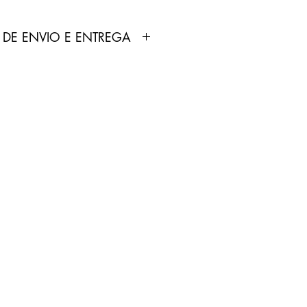
 DE ENVIO E ENTREGA
dutos anunciados pela Loja
ortados e fabricados por
 não produz nenhum tipo de
 comercializa.
odutos não é feita pela Loja
pelo Correios.
treamento será enviado por
p cadastrado no site pelo
0 dias úteis.