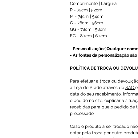
Comprimento | Largura
P - 72cm | 52cm
M - 74cm | 54cm
G - 76cm | 56cm
GG - 78cm | 58cm
EG - 80cm | 60cm
- Personalização ( Qualquer nome
- As fontes da personalização são 
POLÍTICA DE TROCA OU DEVOL
Para efetuar a troca ou devoluçã
a Loja do Prado através do
SAC
e
data do seu recebimento, inform
o pedido no site, explicar a situa
recebidas para que o pedido de t
processado.
Caso o produto a ser trocado não 
optar pela troca por outro produto