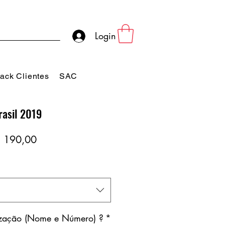
Login
ack Clientes
SAC
rasil 2019
eço
Preço
 190,00
rmal
promocional
ização (Nome e Número) ?
*