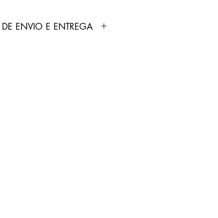
 DE ENVIO E ENTREGA
dutos anunciados pela Loja
ortados e fabricados por
 não produz nenhum tipo de
 comercializa.
odutos não é feita pela Loja
pelo Correios.
treamento será enviado por
p cadastrado no site pelo
0 dias úteis.