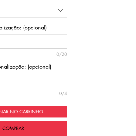
lização: (opcional)
0/20
nalização: (opcional)
0/4
ONAR NO CARRINHO
COMPRAR