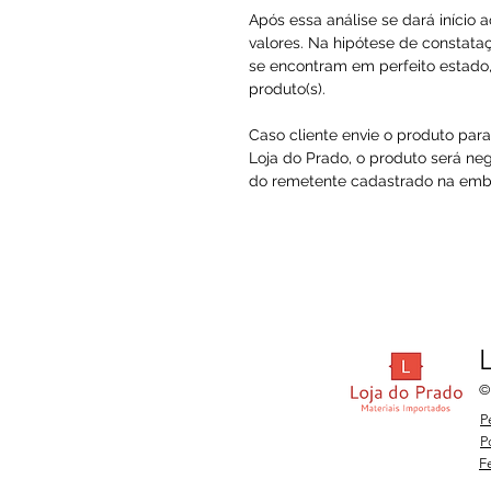
Após essa análise se dará início 
valores. Na hipótese de constataç
se encontram em perfeito estado, 
produto(s).
Caso cliente envie o produto par
Loja do Prado, o produto será ne
do remetente cadastrado na embal
©
P
P
F