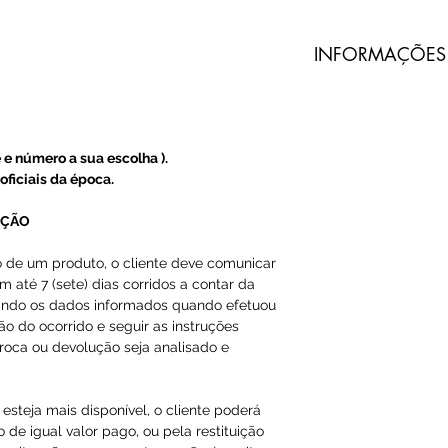
​INFORMAÇÕES
Todos nossos pro
do Prado são imp
terceiros.
 e número a sua escolha ).
A Loja do Prado
oficiais da época.
produto, somente
UÇÃO
A entrega dos pr
o de um produto, o cliente deve comunicar
m até 7 (sete) dias corridos a contar da
do Prado, e sim 
ando os dados informados quando efetuou
ção do ocorrido e seguir as instruções
O código de ras
roca ou devolução seja analisado e
Email ou Whatsap
cliente, em até 1
esteja mais disponível, o cliente poderá
 de igual valor pago, ou pela restituição