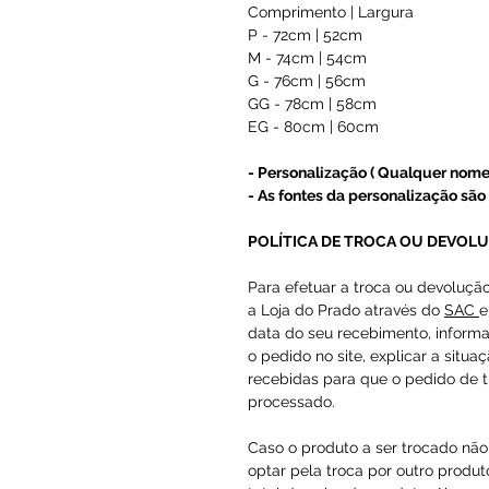
Comprimento | Largura
P - 72cm | 52cm
M - 74cm | 54cm
G - 76cm | 56cm
GG - 78cm | 58cm
EG - 80cm | 60cm
- Personalização ( Qualquer nome
- As fontes da personalização são 
POLÍTICA DE TROCA OU DEVOL
Para efetuar a troca ou devoluçã
a Loja do Prado através do
SAC
e
data do seu recebimento, inform
o pedido no site, explicar a situa
recebidas para que o pedido de t
processado.
Caso o produto a ser trocado não 
optar pela troca por outro produto