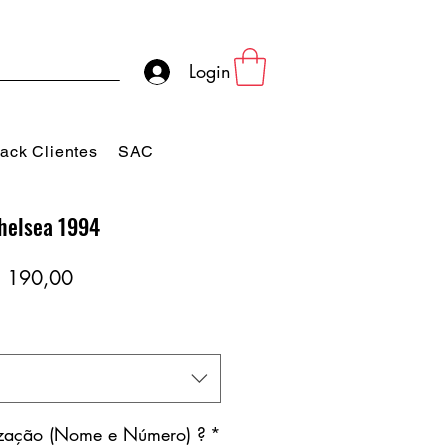
Login
ack Clientes
SAC
helsea 1994
eço
Preço
 190,00
rmal
promocional
ização (Nome e Número) ?
*