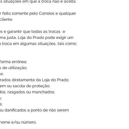
Qualquer tipo da
s situações em que a troca não é aceita:
é de total respon
r feito somente pelo Correios e qualquer
liente.
A Loja do Prado,
responsabilidade
es e garantir que todas as trocas e
ma justa, Loja do Prado pode exigir um
dados inválidos/f
u troca em algumas situações, tais como:
impossibilitando
 forma errônea;
 de utilização;
e;
ados diretamente da Loja do Prado;
em ou sacola de proteção;
dos, rasgados ou manchados;
;
s;
ou danificados a ponto de não serem
 nome e/ou número.