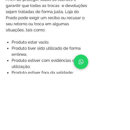
garantir que todas as trocas e devoluções
sejam tratadas de forma justa, Loja do
Prado pode exigir um recibo ou recusar o
seu retorno ou troca em algumas
situações, tais como:
Produto estar vazio;
Produto tiver sido utilizado de forma
errônea;
Produto estiver com evidências de
utilização;
Produto estiver fora da validade;
Produtos que não foram comprados
diretamente da Loja do Prado;
Produto sem a caixa, embalagem ou
sacola de proteção;
Produtos que foram desfigurados,
rasgados ou manchados;
Produtos com rótulos ausentes;
Produtos que não foram limpos;
Produtos que foram perdidos ou