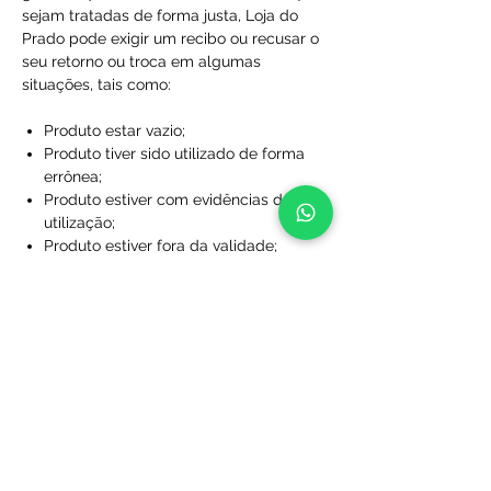
sejam tratadas de forma justa, Loja do
Prado pode exigir um recibo ou recusar o
seu retorno ou troca em algumas
situações, tais como:
Produto estar vazio;
Produto tiver sido utilizado de forma
errônea;
Produto estiver com evidências de
utilização;
Produto estiver fora da validade;
Produtos que não foram comprados
diretamente da Loja do Prado;
Produto sem a caixa, embalagem ou
sacola de proteção;
Produtos que foram desfigurados,
rasgados ou manchados;
Produtos com rótulos ausentes;
Produtos que não foram limpos;
Produtos que foram perdidos ou
danificados a ponto de não serem