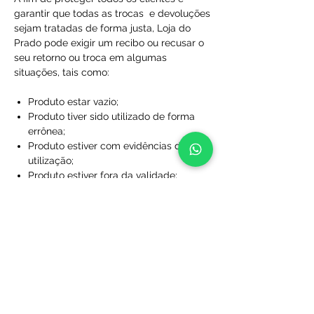
garantir que todas as trocas e devoluções
sejam tratadas de forma justa, Loja do
Prado pode exigir um recibo ou recusar o
seu retorno ou troca em algumas
situações, tais como:
Produto estar vazio;
Produto tiver sido utilizado de forma
errônea;
Produto estiver com evidências de
utilização;
Produto estiver fora da validade;
Produtos que não foram comprados
diretamente da Loja do Prado;
Produto sem a caixa, embalagem ou
sacola de proteção;
Produtos que foram desfigurados,
rasgados ou manchados;
Produtos com rótulos ausentes;
Produtos que não foram limpos;
Produtos que foram perdidos ou