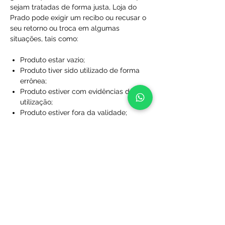
sejam tratadas de forma justa, Loja do
Prado pode exigir um recibo ou recusar o
seu retorno ou troca em algumas
situações, tais como:
Produto estar vazio;
Produto tiver sido utilizado de forma
errônea;
Produto estiver com evidências de
utilização;
Produto estiver fora da validade;
Produtos que não foram comprados
diretamente da Loja do Prado;
Produto sem a caixa, embalagem ou
sacola de proteção;
Produtos que foram desfigurados,
rasgados ou manchados;
Produtos com rótulos ausentes;
Produtos que não foram limpos;
Produtos que foram perdidos ou
danificados a ponto de não serem