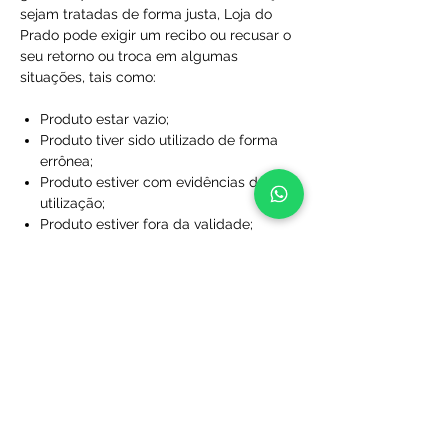
sejam tratadas de forma justa, Loja do
Prado pode exigir um recibo ou recusar o
seu retorno ou troca em algumas
situações, tais como:
Produto estar vazio;
Produto tiver sido utilizado de forma
errônea;
Produto estiver com evidências de
utilização;
Produto estiver fora da validade;
Produtos que não foram comprados
diretamente da Loja do Prado;
Produto sem a caixa, embalagem ou
sacola de proteção;
Produtos que foram desfigurados,
rasgados ou manchados;
Produtos com rótulos ausentes;
Produtos que não foram limpos;
Produtos que foram perdidos ou
danificados a ponto de não serem