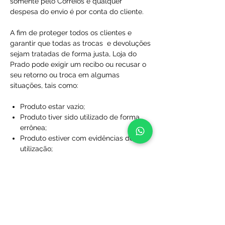
somente pelo Correios e qualquer
despesa do envio é por conta do cliente.
A fim de proteger todos os clientes e
garantir que todas as trocas e devoluções
sejam tratadas de forma justa, Loja do
Prado pode exigir um recibo ou recusar o
seu retorno ou troca em algumas
situações, tais como:
Produto estar vazio;
Produto tiver sido utilizado de forma
errônea;
Produto estiver com evidências de
utilização;
Produto estiver fora da validade;
Produtos que não foram comprados
diretamente da Loja do Prado;
Produto sem a caixa, embalagem ou
sacola de proteção;
Produtos que foram desfigurados,
rasgados ou manchados;