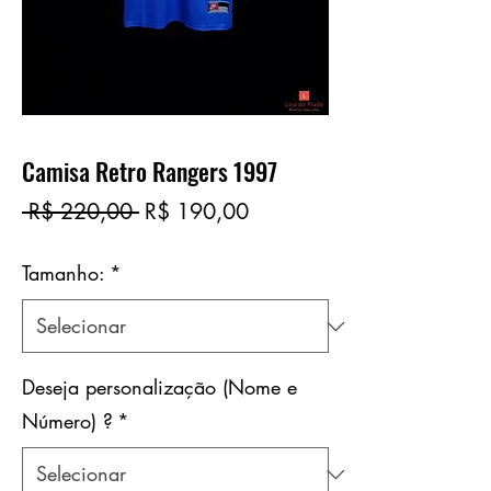
Camisa Retro Rangers 1997
Preço
Preço
 R$ 220,00 
R$ 190,00
normal
promocional
Tamanho:
*
Deseja personalização (Nome e
Número) ?
*