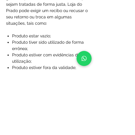
sejam tratadas de forma justa, Loja do
Prado pode exigir um recibo ou recusar o
seu retorno ou troca em algumas
situações, tais como:
Produto estar vazio;
Produto tiver sido utilizado de forma
errônea;
Produto estiver com evidências de
utilização;
Produto estiver fora da validade;
Produtos que não foram comprados
diretamente da Loja do Prado;
Produto sem a caixa, embalagem ou
sacola de proteção;
Produtos que foram desfigurados,
rasgados ou manchados;
Produtos com rótulos ausentes;
Produtos que não foram limpos;
Produtos que foram perdidos ou
danificados a ponto de não serem