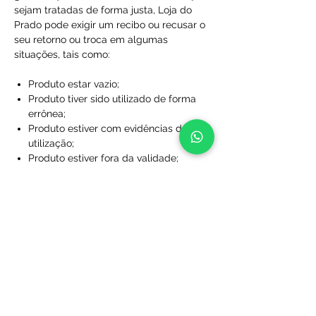
sejam tratadas de forma justa, Loja do
Prado pode exigir um recibo ou recusar o
seu retorno ou troca em algumas
situações, tais como:
Produto estar vazio;
Produto tiver sido utilizado de forma
errônea;
Produto estiver com evidências de
utilização;
Produto estiver fora da validade;
Produtos que não foram comprados
diretamente da Loja do Prado;
Produto sem a caixa, embalagem ou
sacola de proteção;
Produtos que foram desfigurados,
rasgados ou manchados;
Produtos com rótulos ausentes;
Produtos que não foram limpos;
Produtos que foram perdidos ou
danificados a ponto de não serem