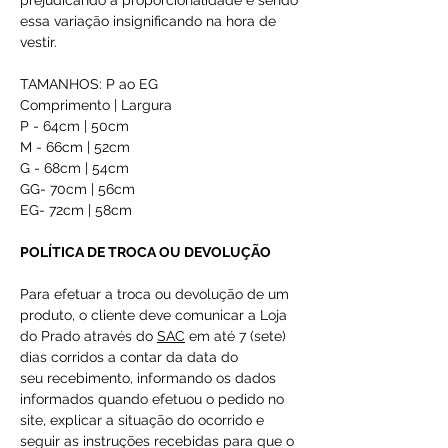
prejudicando a proporcionalidade e sendo
essa variação insignificando na hora de
vestir.
TAMANHOS: P ao EG
Comprimento | Largura
P - 64cm | 50cm
M - 66cm | 52cm
G - 68cm | 54cm
GG- 70cm | 56cm
EG- 72cm | 58cm
POLÍTICA DE TROCA OU DEVOLUÇÃO
Para efetuar a troca ou devolução de um
produto, o cliente deve comunicar a Loja
do Prado através do
SAC
em até 7 (sete)
dias corridos a contar da data do
seu recebimento, informando os dados
informados quando efetuou o pedido no
site, explicar a situação do ocorrido e
seguir as instruções recebidas para que o