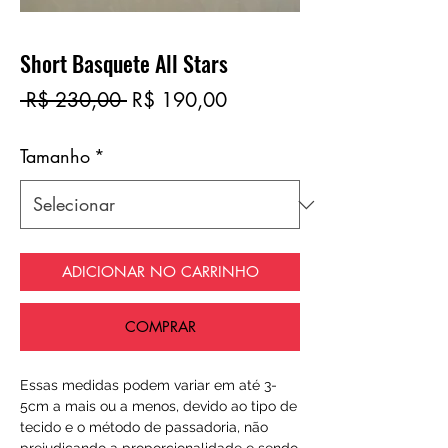
Short Basquete All Stars
Preço
Preço
 R$ 230,00 
R$ 190,00
normal
promocional
Tamanho
*
ADICIONAR NO CARRINHO
COMPRAR
Essas medidas podem variar em até 3-
5cm a mais ou a menos, devido ao tipo de
tecido e o método de passadoria, não