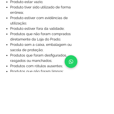
Produto estar vazio;
Produto tiver sido utilizado de forma
errônea;
Produto estiver com evidências de
utilização;
Produto estiver fora da validade;
Produtos que não foram comprados
diretamente da Loja do Prado;
Produto sem a caixa, embalagem ou
sacola de proteção;
Produtos que foram desfigurados,
rasgados ou manchados;
Produtos com rótulos ausentes;
Produtos que não foram limpos;
Produtos que foram perdidos ou
danificados a ponto de não serem
utilizáveis;
Produtos personalizados com nome
e/ou número.
Após essa análise se dará início ao